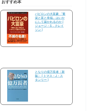
おすすめ本
バビロンの大富豪 「繁
栄と富と幸福」はいか
にして築かれるのか [
ジョージ・S．クレイ
ソン ]
となりの億万長者〔新
版〕 [ トマス・J・ス
タンリー ]