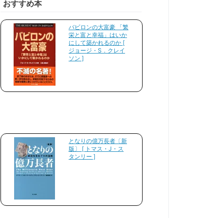
おすすめ本
バビロンの大富豪 「繁
栄と富と幸福」はいか
にして築かれるのか [
ジョージ・S．クレイ
ソン ]
となりの億万長者〔新
版〕 [ トマス・J・ス
タンリー ]