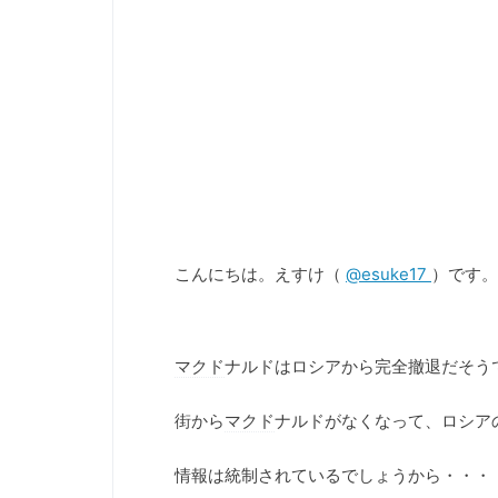
こんにちは。えすけ（
@esuke17
）です。
マクド
ナルドはロシアから完全撤退だそう
街から
マクド
ナルドがなくなって、ロシア
情報は統制されているでしょうから・・・