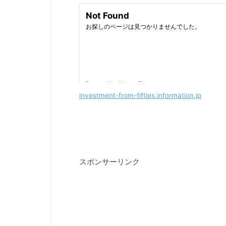
investment-from-fifties.information.jp
スポンサーリンク